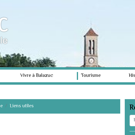
Vivre à Balazuc
Tourisme
His
me
Liens utiles
R