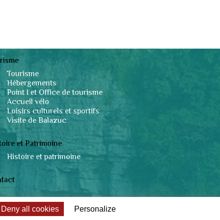
risme
Tourisme
Hébergements
Point I et Office de tourisme
Accueil vélo
Loisirs culturels et sportifs
Visite de Balazuc
toire et Patrimoine
Histoire et patrimoine
tact
Deny all cookies
Personalize