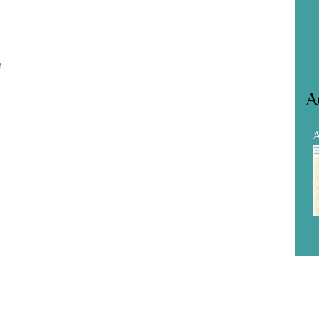
e
A
A