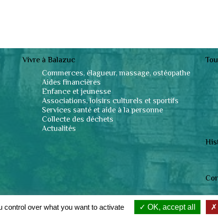
Vivre à Balazuc
Tou
Commerces, élagueur, massage, ostéopathe
Aides financières
Enfance et jeunesse
Associations, loisirs culturels et sportifs
Services santé et aide à la personne
Collecte des déchets
Actualités
His
Con
© 2019 - 2026 Balazuc •
Mentions légales
 control over what you want to activate
OK, accept all
Zéfyx
création de sites internet à Aubenas en Ardèche