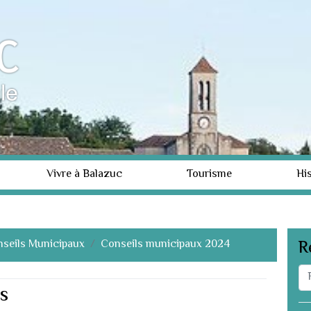
Vivre à Balazuc
Tourisme
His
seils Municipaux
Conseils municipaux 2024
R
s