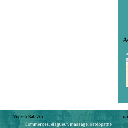
A
A
Vivre à Balazuc
Tou
Commerces, élagueur, massage, ostéopathe