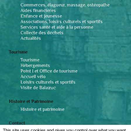
Commerces, élagueur, massage, ostéopathe
Aides financières
Enfance et jeunesse
Associations, loisirs culturels et sportifs
Services santé et aide à la personne
Collecte des déchets
Actualités
Tourisme
Tourisme
Hébergements
Point I et Office de tourisme
Accueil vélo
Loisirs culturels et sportifs
Visite de Balazuc
Histoire et Patrimoine
Histoire et patrimoine
Contact
This site uses cookies and gives you control over what you want