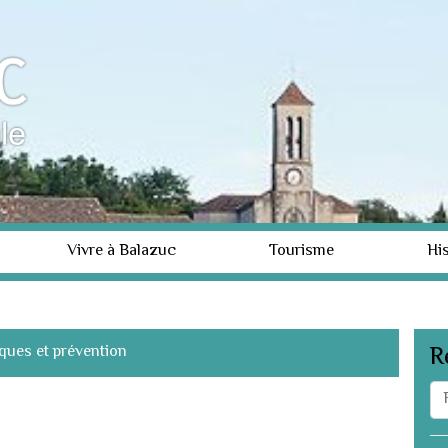
Vivre à Balazuc
Tourisme
His
ques et prévention
R