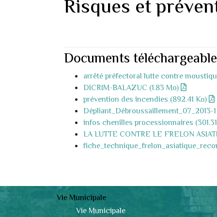
Risques et préven
Documents téléchargeable
arrêté préfectoral lutte contre moustiq
DICRIM-BALAZUC (1.83 Mo)
prévention des incendies (892.41 Ko)
Dépliant_Débroussaillement_07_2013-1 
infos chenilles processionnaires (301.3
LA LUTTE CONTRE LE FRELON ASIATI
fiche_technique_frelon_asiatique_reco
Vie Municipale
Vie Municipale