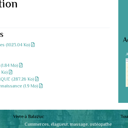
tion
s
A
ues (1023.04 Ko)
A
(1.84 Mo)
1 Ko)
QUE (287.26 Ko)
nnaissance (1.9 Mo)
Vivre à Balazuc
Tou
Commerces, élagueur, massage, ostéopathe